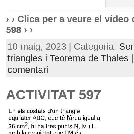
› › Clica per a veure el víde
598 › ›
10 maig, 2023 | Categoria:
Sem
triangles i Teorema de Thales
comentari
ACTIVITAT 597
En els costats d’un triangle
equilàter ABC, que té l’àrea igual a
2
36 cm
, hi ha tres punts N, M i L,
amb la propietat que LM és