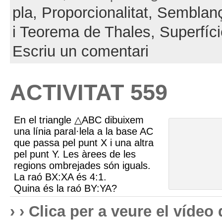
pla,
Proporcionalitat,
Semblanç
i Teorema de Thales,
Superfíci
Escriu un comentari
ACTIVITAT 559
En el triangle △ABC dibuixem
una línia paral·lela a la base AC
que passa pel punt X i una altra
pel punt Y. Les àrees de les
regions ombrejades són iguals.
La raó BX:XA és 4:1.
Quina és la raó BY:YA?
› › Clica per a veure el víde