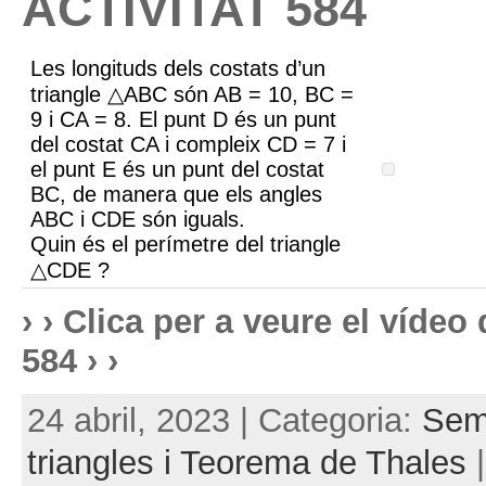
ACTIVITAT 584
Les longituds dels costats d’un
triangle △ABC són AB = 10, BC =
9 i CA = 8. El punt D és un punt
del costat CA i compleix CD = 7 i
el punt E és un punt del costat
BC, de manera que els angles
ABC i CDE són iguals.
Quin és el perímetre del triangle
△CDE ?
› › Clica per a veure el víde
584 › ›
24 abril, 2023 | Categoria:
Sem
triangles i Teorema de Thales