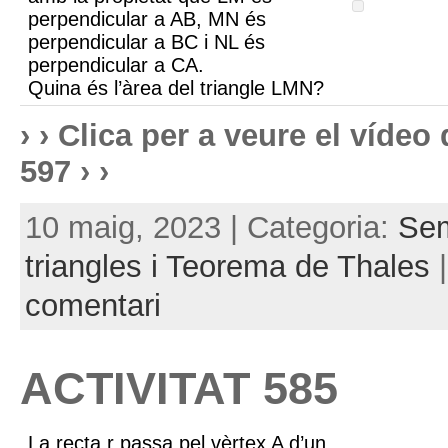
perpendicular a AB, MN és
perpendicular a BC i NL és
perpendicular a CA.
Quina és l’àrea del triangle LMN?
› › Clica per a veure el víde
597 › ›
10 maig, 2023 | Categoria:
Sem
triangles i Teorema de Thales
comentari
ACTIVITAT 585
La recta r passa pel vèrtex A d’un